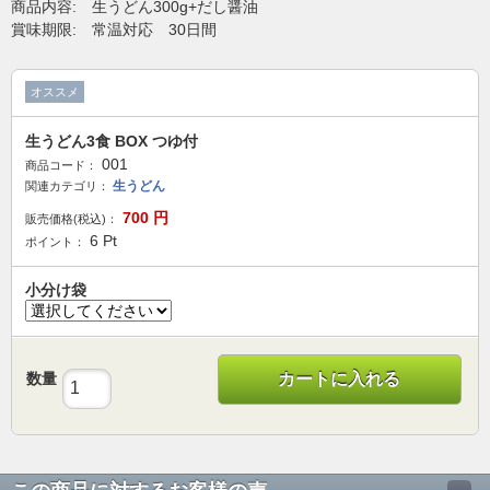
商品内容: 生うどん300g+だし醤油
賞味期限: 常温対応 30日間
オススメ
生うどん3食 BOX つゆ付
001
商品コード：
生うどん
関連カテゴリ：
700
円
販売価格(税込)：
6
Pt
ポイント：
小分け袋
数量
カートに入れる